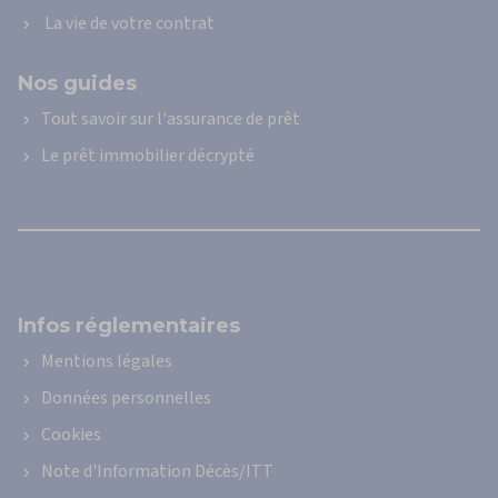
vie
La vie de votre contrat
d’un
contrat
après
Nos guides
la
signature
Tout savoir sur l'assurance de prêt
Assurance
Le prêt immobilier décrypté
de
prêt
immobilier:
que
faire
en
cas
de
Infos réglementaires
sinistre
?
Mentions légales
Données personnelles
Cookies
Note d'Information Décès/ITT