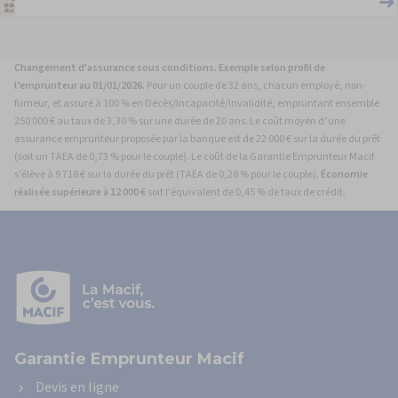
Changement d'assurance sous conditions. Exemple selon profil de
l’emprunteur au 01/01/2026.
Pour un couple de 32 ans, chacun employé, non-
fumeur, et assuré à 100 % en Décès/Incapacité/Invalidité, empruntant ensemble
250 000 € au taux de 3,30 % sur une durée de 20 ans. Le coût moyen d’une
assurance emprunteur proposée par la banque est de 22 000 € sur la durée du prêt
(soit un TAEA de 0,73 % pour le couple). Le coût de la Garantie Emprunteur Macif
s’élève à 9 718 € sur la durée du prêt (TAEA de 0,28 % pour le couple).
Économie
réalisée supérieure à 12 000 €
soit l'équivalent de 0,45 % de taux de crédit.
Vous
êtes
ici
:
Accueil
Guide
de
l’assurance
Garantie Emprunteur Macif
emprunteur
La
Devis en ligne