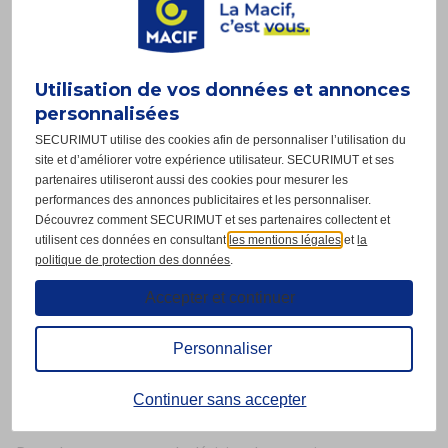
*Pourquoi changer
d’assurance
emprunteur ?
Utilisation de vos données et annonces
À niveau de garanties égal, le principal argument en faveur
personnalisées
du changement est la réduction des coûts. L'assurance
SECURIMUT utilise des cookies afin de personnaliser l’utilisation du
emprunteur représente une part importante du coût total
site et d’améliorer votre expérience utilisateur. SECURIMUT et ses
du prêt, juste derrière les intérêts. Les « bancassureurs » ont
partenaires utiliseront aussi des cookies pour mesurer les
performances des annonces publicitaires et les personnaliser.
une marge élevée sur ce type de produit. La concurrence
Découvrez comment SECURIMUT et ses partenaires collectent et
« alternative » est plus attractive, avec la possibilité de
utilisent ces données en consultant
les mentions légales
et
la
politique de protection des données
.
choisir une assurance plus avantageuse, proposant
généralement un meilleur tarif tout en offrant souvent une
Accepter et continuer
meilleure couverture adaptée aux besoins des emprunteurs.
Personnaliser
Sur la durée totale de votre crédit, changer d'assurance
emprunteur pourrait représenter des économies à réaliser
Continuer sans accepter
de
plusieurs milliers d’euros
.