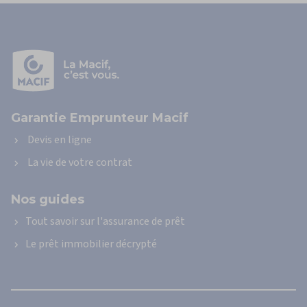
Vous
êtes
ici
:
Accueil
Guide
de
l’assurance
Garantie Emprunteur Macif
emprunteur
Changer
Devis en ligne
d’assurance
La vie de votre contrat
de
prêt
immobilier
Nos guides
:
mode
Tout savoir sur l'assurance de prêt
d'emploi
Le prêt immobilier décrypté