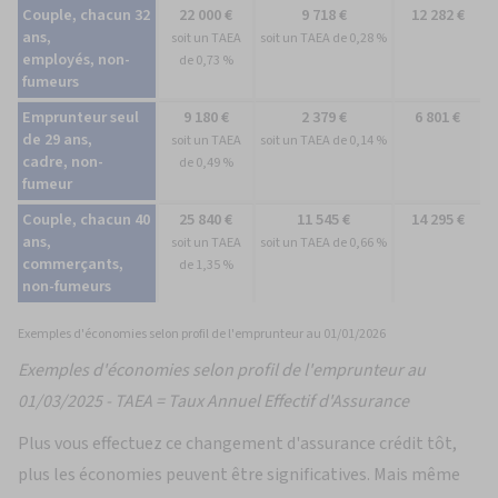
emprunteur
Couple, chacun 32
22 000 €
9 718 €
12 282 €
ans,
soit un TAEA
soit un TAEA de 0,28 %
employés, non-
de 0,73 %
fumeurs
Emprunteur seul
9 180 €
2 379 €
6 801 €
de 29 ans,
soit un TAEA
soit un TAEA de 0,14 %
cadre, non-
de 0,49 %
fumeur
Couple, chacun 40
25 840 €
11 545 €
14 295 €
ans,
soit un TAEA
soit un TAEA de 0,66 %
commerçants,
de 1,35 %
non-fumeurs
Exemples d'économies selon profil de l'emprunteur au 01/01/2026
Exemples d'économies selon profil de l'emprunteur au
01/03/2025 - TAEA = Taux Annuel Effectif d'Assurance
Plus vous effectuez ce changement d'assurance crédit tôt,
plus les économies peuvent être significatives. Mais même