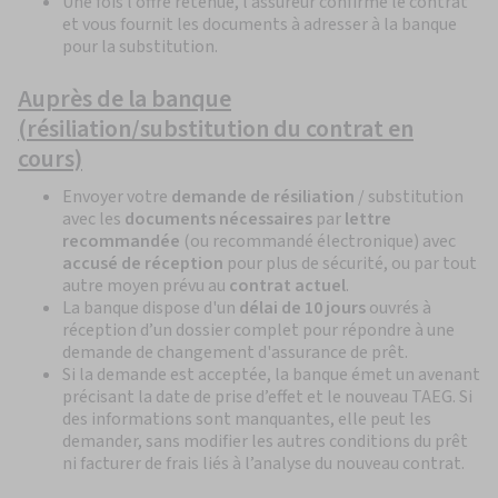
Une fois l’offre retenue, l’assureur confirme le contrat
et vous fournit les documents à adresser à la banque
pour la substitution.
Auprès de la banque
(résiliation/substitution du contrat en
cours)
Envoyer votre
demande de résiliation
/ substitution
avec les
documents nécessaires
par
lettre
recommandée
(ou recommandé électronique) avec
accusé de réception
pour plus de sécurité, ou par tout
autre moyen prévu au
contrat actuel
.
La banque dispose d'un
délai de 10 jours
ouvrés à
réception d’un dossier complet pour répondre à une
demande de changement d'assurance de prêt.
Si la demande est acceptée, la banque émet un avenant
précisant la date de prise d’effet et le nouveau TAEG. Si
des informations sont manquantes, elle peut les
demander, sans modifier les autres conditions du prêt
ni facturer de frais liés à l’analyse du nouveau contrat.