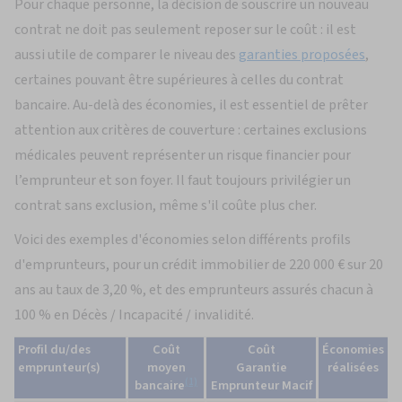
Pour chaque personne, la décision de souscrire un nouveau
contrat ne doit pas seulement reposer sur le coût : il est
aussi utile de comparer le niveau des
garanties proposées
,
certaines pouvant être supérieures à celles du contrat
bancaire. Au-delà des économies, il est essentiel de prêter
attention aux critères de couverture : certaines exclusions
médicales peuvent représenter un risque financier pour
l’emprunteur et son foyer. Il faut toujours privilégier un
contrat sans exclusion, même s'il coûte plus cher.
Voici des exemples d'économies selon différents profils
d'emprunteurs, pour un crédit immobilier de 220 000 € sur 20
ans au taux de 3,20 %, et des emprunteurs assurés chacun à
100 % en Décès / Incapacité / invalidité.
de
Profil du/des
Coût
Coût
Économies
l'assurance
emprunteur(s)
moyen
Garantie
réalisées
(1)
assurance
bancaire
Emprunteur Macif