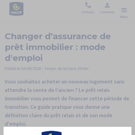
Nous
Espace
Contacts
Connexion
Menu
contacter
personnel
Changer d’assurance de
prêt immobilier :
mode
d'emploi
Publié le
03/06/2026
- Temps de lecture
10 min
Vous souhaitez acheter un nouveau logement sans
attendre la vente de l’ancien ? Le prêt relais
immobilier vous permet de financer cette période de
transition. Ce guide pratique vous donne une
définition claire du prêt relais et de son mode
d'emploi.
Paramétrage des cookies