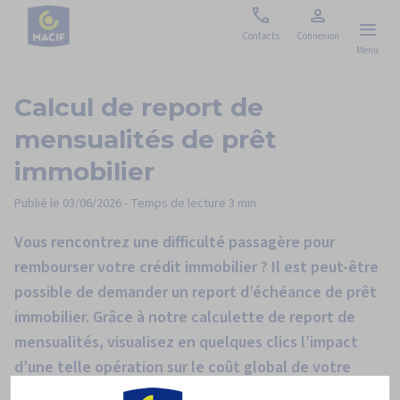
Nous
Espace
Contacts
Connexion
Menu
contacter
personnel
Calcul de
report de
mensualités
de prêt
immobilier
Publié le
03/06/2026
- Temps de lecture
3 min
Vous rencontrez une difficulté passagère pour
rembourser votre crédit immobilier ? Il est peut-être
possible de demander un report d’échéance de prêt
immobilier. Grâce à notre calculette de report de
mensualités, visualisez en quelques clics l’impact
d’une telle opération sur le coût global de votre
crédit.
Paramétrage des cookies