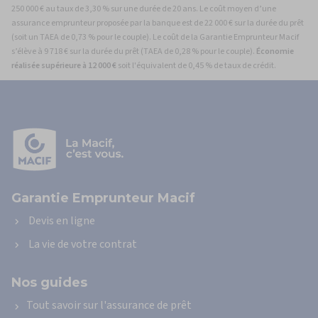
250 000 € au taux de 3,30 % sur une durée de 20 ans. Le coût moyen d’une
assurance emprunteur proposée par la banque est de 22 000 € sur la durée du prêt
(soit un TAEA de 0,73 % pour le couple). Le coût de la Garantie Emprunteur Macif
s’élève à 9 718 € sur la durée du prêt (TAEA de 0,28 % pour le couple).
Économie
réalisée supérieure à 12 000 €
soit l'équivalent de 0,45 % de taux de crédit.
Vous
êtes
ici
:
Accueil
Guide
du
credit
Garantie Emprunteur Macif
immobilier
Nos
Devis en ligne
calculatrices
La vie de votre contrat
Immobilier
Calcul
de
Nos guides
report
de
Tout savoir sur l'assurance de prêt
mensualités