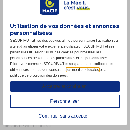
Qu’est-ce qu’un
report d’échéance de
prêt immobilier ?
Utilisation de vos données et annonces
personnalisées
Le report d’échéance, aussi appelé suspension de
SECURIMUT utilise des cookies afin de personnaliser l’utilisation du
mensualités, consiste à décaler le remboursement de votre
site et d’améliorer votre expérience utilisateur. SECURIMUT et ses
crédit sur une période donnée. Vous pouvez bénéficier d’un
partenaires utiliseront aussi des cookies pour mesurer les
performances des annonces publicitaires et les personnaliser.
report partiel (vous continuez à payer les intérêts et
Découvrez comment SECURIMUT et ses partenaires collectent et
l’assurance emprunteur),ou d’un report total (vous ne payez
utilisent ces données en consultant
les mentions légales
et
la
politique de protection des données
.
que l’assurance emprunteur). Cette option est généralement
prévue dans les offres de prêt récentes, mais elle reste
Accepter et continuer
encadrée par des conditions précises, qui varient d’une
banque à l’autre : report de 1 à 12 mensualités, en une fois ou
Personnaliser
en plusieurs fois, mais souvent uniquement au bout de 2 ans
Continuer sans accepter
de remboursement. Nous vous invitons donc à relire les
détails de votre contrat.