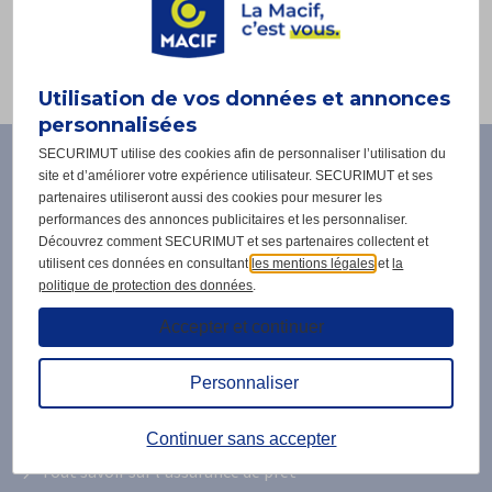
V
ous souhaitez nous écrire :
SECURIMUT
222 cours LAFAYETTE - CS 33453
Utilisation de vos données et annonces
69441 LYON CEDEX 03
personnalisées
Service
Vous
Gestion
SECURIMUT utilise des cookies afin de personnaliser l’utilisation du
êtes
:
site et d’améliorer votre expérience utilisateur. SECURIMUT et ses
ici
04.78.62.16.62
partenaires utiliseront aussi des cookies pour mesurer les
:
gem@securimut.fr
performances des annonces publicitaires et les personnaliser.
Accueil
SECURIMUT
Découvrez comment SECURIMUT et ses partenaires collectent et
Contactez-
222
utilisent ces données en consultant
les mentions légales
et
la
nous
cours
politique de protection des données
.
Garantie Emprunteur Macif
LAFAYETTE
Accepter et continuer
-
Devis en ligne
CS
33453
La vie de votre contrat
Personnaliser
69441
LYON
Nos guides
Continuer sans accepter
CEDEX
03
Tout savoir sur l'assurance de prêt