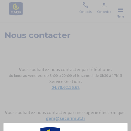
Nous
Espace
Contacts
Connexion
Menu
contacter
personnel
Nous contacter
V
ous souhaitez nous contacter par téléphone :
du lundi au vendredi de 8h00 à 20h00 et le samedi de 8h30 à 17h15
Service Gestion :
04.78.62.16.62
V
ous souhaitez nous contacter par messagerie électronique :
gem@securimut.fr
Paramétrage des cookies